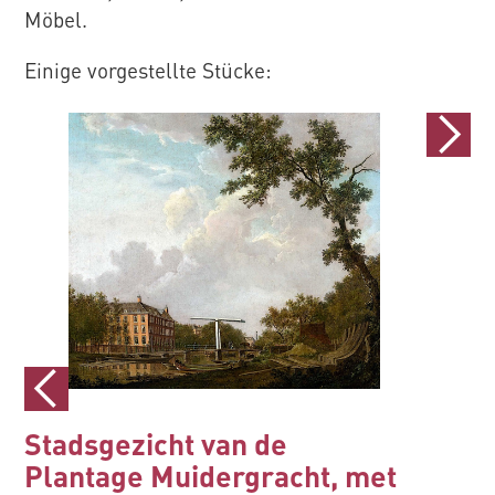
Möbel.
Einige vorgestellte Stücke:
Stadsgezicht van de
De doo
Plantage Muidergracht, met
Salomon va