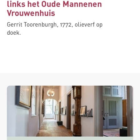
links het Oude Mannenen
paneel.
Vrouwenhuis
Gerrit Toorenburgh, 1772, olieverf op
doek.
Slide 2 of 3.